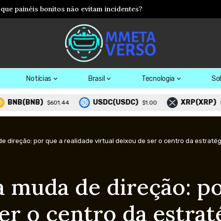
os: como agentes inteligentes podem acelerar a chegada do metav
Notícias
Brasil
Tecnologia
So
NB)
USDC(USDC)
XRP(XRP)
$601.44
$1.00
$1.03
direção: por que a realidade virtual deixou de ser o centro da estratég
 muda de direção: po
ser o centro da estrat