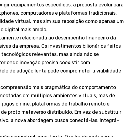
exigir equipamentos específicos, a proposta evolui para
hones, computadores e plataformas tradicionais.
lidade virtual, mas sim sua reposição como apenas um
 digital mais amplo.
etamente relacionada ao desempenho financeiro da
rsivas da empresa. Os investimentos bilionários feitos
 tecnológicos relevantes, mas ainda não se
or onde inovação precisa coexistir com
odelo de adoção lenta pode comprometer a viabilidade
a compreensão mais pragmática do comportamento
onectadas em múltiplos ambientes virtuais, mas de
 jogos online, plataformas de trabalho remoto e
de proto metaverso distribuído. Em vez de substituir
sivo, a nova abordagem busca conectá-las, integrá-
ão conceitual importante. O valor do metaverso