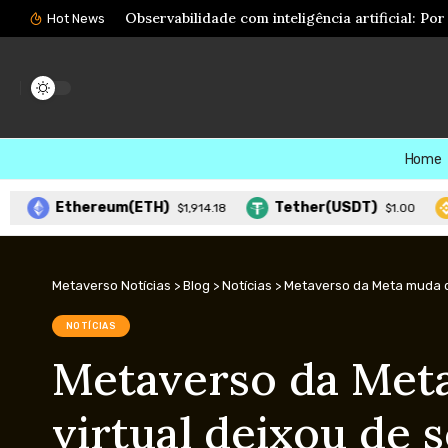
Meta AI ganha recursos para agir em aplicativ
Hot News
Home
thereum(ETH)
Tether(USDT)
BNB(B
$1,914.18
$1.00
Metaverso Notícias
>
Blog
>
Notícias
>
Metaverso da Meta muda de 
NOTÍCIAS
Metaverso da Meta
virtual deixou de 