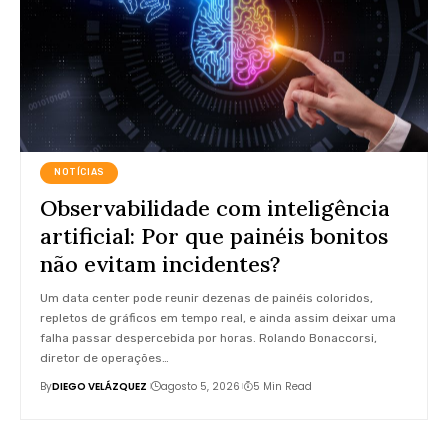
NOTÍCIAS
Observabilidade com inteligência
artificial: Por que painéis bonitos
não evitam incidentes?
Um data center pode reunir dezenas de painéis coloridos,
repletos de gráficos em tempo real, e ainda assim deixar uma
falha passar despercebida por horas. Rolando Bonaccorsi,
diretor de operações…
By
DIEGO VELÁZQUEZ
agosto 5, 2026
5 Min Read