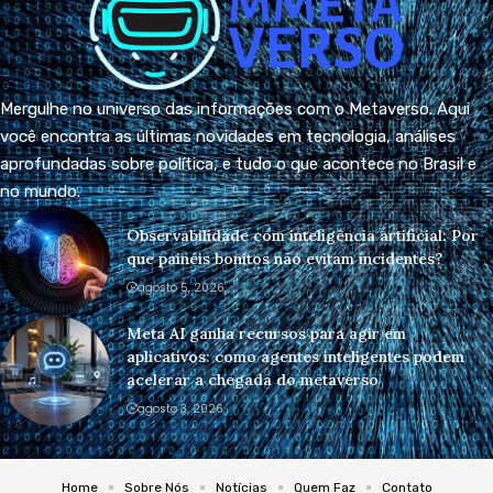
Mergulhe no universo das informações com o Metaverso. Aqui
você encontra as últimas novidades em tecnologia, análises
aprofundadas sobre política, e tudo o que acontece no Brasil e
no mundo.
Observabilidade com inteligência artificial: Por
que painéis bonitos não evitam incidentes?
agosto 5, 2026
Meta AI ganha recursos para agir em
aplicativos: como agentes inteligentes podem
acelerar a chegada do metaverso
agosto 3, 2026
Home
Sobre Nós
Notícias
Quem Faz
Contato