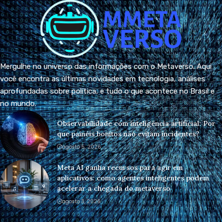
Mergulhe no universo das informações com o Metaverso. Aqui
você encontra as últimas novidades em tecnologia, análises
aprofundadas sobre política, e tudo o que acontece no Brasil e
no mundo.
Observabilidade com inteligência artificial: Por
que painéis bonitos não evitam incidentes?
agosto 5, 2026
Meta AI ganha recursos para agir em
aplicativos: como agentes inteligentes podem
acelerar a chegada do metaverso
agosto 3, 2026