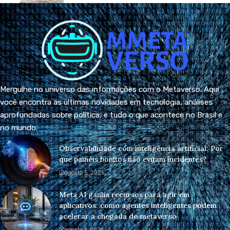
Mergulhe no universo das informações com o Metaverso. Aqui
você encontra as últimas novidades em tecnologia, análises
aprofundadas sobre política, e tudo o que acontece no Brasil e
no mundo.
Observabilidade com inteligência artificial: Por
que painéis bonitos não evitam incidentes?
agosto 5, 2026
Meta AI ganha recursos para agir em
aplicativos: como agentes inteligentes podem
acelerar a chegada do metaverso
agosto 3, 2026