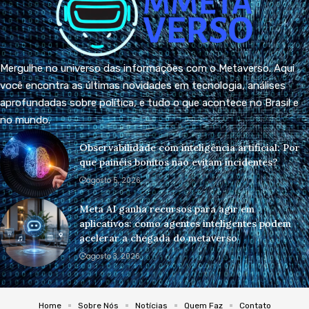
Mergulhe no universo das informações com o Metaverso. Aqui
você encontra as últimas novidades em tecnologia, análises
aprofundadas sobre política, e tudo o que acontece no Brasil e
no mundo.
Observabilidade com inteligência artificial: Por
que painéis bonitos não evitam incidentes?
agosto 5, 2026
Meta AI ganha recursos para agir em
aplicativos: como agentes inteligentes podem
acelerar a chegada do metaverso
agosto 3, 2026
Home
Sobre Nós
Notícias
Quem Faz
Contato