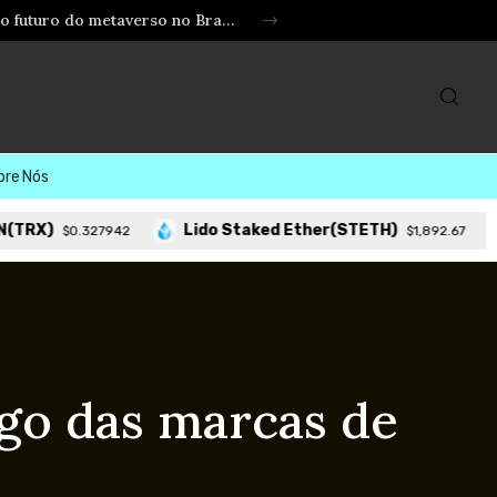
São Paulo aposta em realidade virtual para democratizar a tecnologia: o que a experiência imersiva revela sobre o futuro do metaverso no Brasil
bre Nós
Lido Staked Ether(STETH)
Hyperl
0.327942
$1,892.67
ogo das marcas de