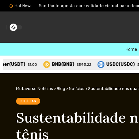
Hot News
Home
T)
BNB(BNB)
USDC(USDC)
$1.00
$593.22
$1.00
Metaverso Notícias
>
Blog
>
Notícias
>
Sustentabilidade nas quad
NOTÍCIAS
Sustentabilidade n
tênis