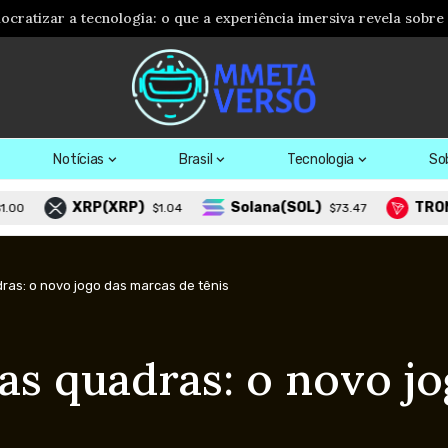
Notícias
Brasil
Tecnologia
So
XRP(XRP)
Solana(SOL)
TRON(TRX)
$1.04
$73.47
$
ras: o novo jogo das marcas de tênis
as quadras: o novo j