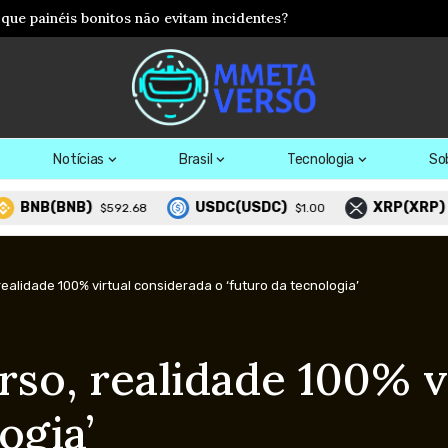
os: como agentes inteligentes podem acelerar a chegada do metav
Notícias
Brasil
Tecnologia
So
(BNB)
USDC(USDC)
XRP(XRP)
$592.68
$1.00
$1.02
alidade 100% virtual considerada o ‘futuro da tecnologia’
so, realidade 100% v
ogia’