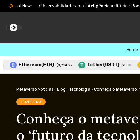
Meta AI ganha recursos para agir em aplicativ
Hot News
Home
Ethereum(ETH)
Tether(USDT)
BNB
$1,914.97
$1.00
Metaverso Notícias
>
Blog
>
Tecnologia
>
Conheça o metaverso, re
TECNOLOGIA
Conheça o metaver
o ‘futuro da tecnol