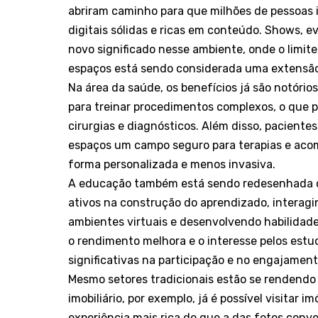
abriram caminho para que milhões de pessoas
digitais sólidas e ricas em conteúdo. Shows, 
novo significado nesse ambiente, onde o limite
espaços está sendo considerada uma extensão 
Na área da saúde, os benefícios já são notório
para treinar procedimentos complexos, o que p
cirurgias e diagnósticos. Além disso, pacient
espaços um campo seguro para terapias e aco
forma personalizada e menos invasiva.
A educação também está sendo redesenhada 
ativos na construção do aprendizado, interag
ambientes virtuais e desenvolvendo habilidad
o rendimento melhora e o interesse pelos est
significativas na participação e no engajame
Mesmo setores tradicionais estão se rendend
imobiliário, por exemplo, já é possível visitar
experiência mais rica do que a das fotos conve