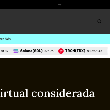
erso
bre Nós
Solana(SOL)
TRON(TRX)
Lido 
$73.76
$0.327547
irtual considerada