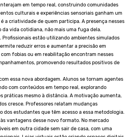
 interajam em tempo real, construindo comunidades
eventos culturais e experiências sensoriais ganham um
 é a criatividade de quem participa. A presença nesses
da vida cotidiana, não mais uma fuga dela.
s. Profissionais estão utilizando ambientes simulados
ermite reduzir erros e aumentar a precisão em
es com fobias ou em reabilitação encontram nesses
mpanhamentos, promovendo resultados positivos de
com essa nova abordagem. Alunos se tornam agentes
indo com conteúdos em tempo real, explorando
es práticas mesmo à distância. A motivação aumenta,
udos cresce. Professores relatam mudanças
nto dos estudantes que têm acesso a essa metodologia.
o às vantagens desse novo formato. No mercado
 imóveis em outra cidade sem sair de casa, com uma
ncionais. Lojas virtuais estão criando espaços digitais