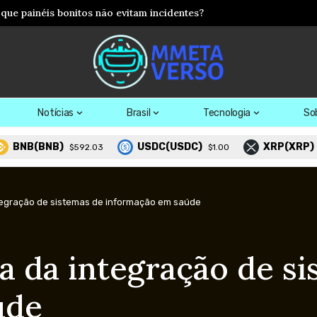
os: como agentes inteligentes podem acelerar a chegada do metav
Notícias
Brasil
Tecnologia
So
(BNB)
USDC(USDC)
XRP(XRP)
$592.03
$1.00
$1.02
ntegração de sistemas de informação em saúde
a da integração de s
úde