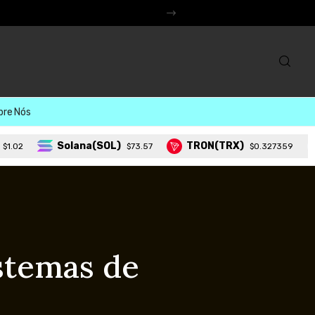
erso
bre Nós
Solana(SOL)
TRON(TRX)
Lid
$73.57
$0.327359
istemas de