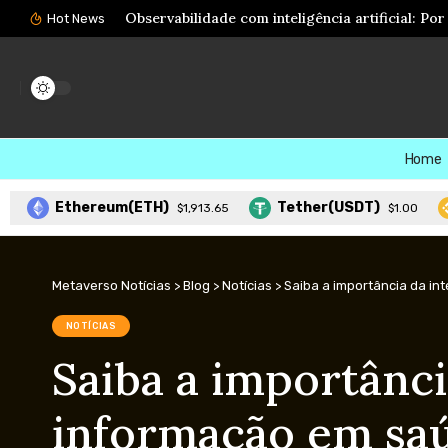
Meta AI ganha recursos para agir em aplicativ
Hot News
Home
Ethereum(ETH)
Tether(USDT)
BNB
$1,913.65
$1.00
Metaverso Notícias
>
Blog
>
Notícias
>
Saiba a importância da i
NOTÍCIAS
Saiba a importânci
informação em sa