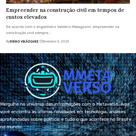
Empreender na construção civil em tempos de
custos elevados
De acordo com o engenheiro Valderci Malagosini, empreender na
construção civil sempre…
By
DIEGO VELÁZQUEZ
fevereiro 6, 2026
Mergulhe no universo das informações com o Metaverso. Aqui
você encontra as últimas novidades em tecnologia, análises
aprofundadas sobre política, e tudo o que acontece no Brasil e
no mundo.