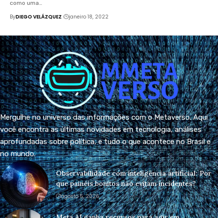
como uma…
By
DIEGO VELÁZQUEZ
janeiro 18, 2022
Mergulhe no universo das informações com o Metaverso. Aqui
você encontra as últimas novidades em tecnologia, análises
aprofundadas sobre política, e tudo o que acontece no Brasil e
no mundo.
Observabilidade com inteligência artificial: Por
que painéis bonitos não evitam incidentes?
agosto 5, 2026
Meta AI ganha recursos para agir em