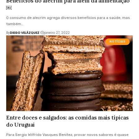
Benefícios do alecrim para além da alimentação
￼
O consumo de alecrim agrega diversos benefícios para a saúde, mas
também…
By
DIEGO VELÁZQUEZ
janeiro 27, 2022
NOTÍCIAS
Entre doces e salgados: as comidas mais típicas
do Uruguai
Para Sergio Wilfrido Vasques Benitez, provar novos sabores é quase