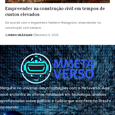
Empreender na construção civil em tempos de
custos elevados
De acordo com o engenheiro Valderci Malagosini, empreender na
construção civil sempre…
By
DIEGO VELÁZQUEZ
fevereiro 6, 2026
Mergulhe no universo das informações com o Metaverso. Aqui
você encontra as últimas novidades em tecnologia, análises
aprofundadas sobre política, e tudo o que acontece no Brasil e
no mundo.