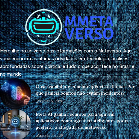
Mergulhe no universo das informações com o Metaverso. Aqui
você encontra as últimas novidades em tecnologia, análises
aprofundadas sobre política, e tudo o que acontece no Brasil e
no mundo.
Observabilidade com inteligência artificial: Por
que painéis bonitos não evitam incidentes?
agosto 5, 2026
Meta AI ganha recursos para agir em
aplicativos: como agentes inteligentes podem
acelerar a chegada do metaverso
agosto 3, 2026