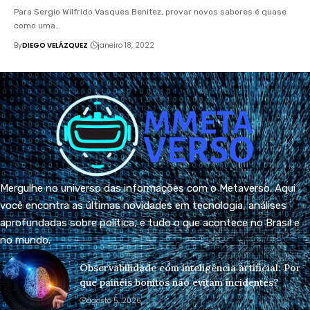
Para Sergio Wilfrido Vasques Benitez, provar novos sabores é quase
como uma…
By
DIEGO VELÁZQUEZ
janeiro 18, 2022
Mergulhe no universo das informações com o Metaverso. Aqui
você encontra as últimas novidades em tecnologia, análises
aprofundadas sobre política, e tudo o que acontece no Brasil e
no mundo.
Observabilidade com inteligência artificial: Por
que painéis bonitos não evitam incidentes?
agosto 5, 2026